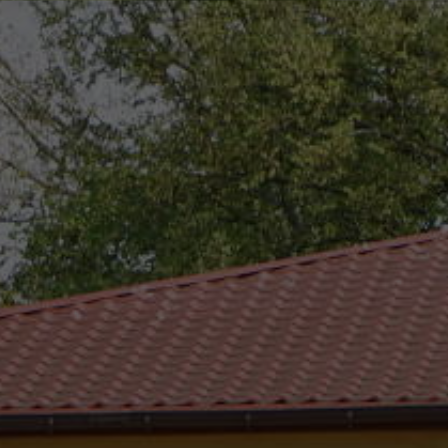
eszków
(0-25) 755 41 01
urzad_gminy@wojcieszkow.pl