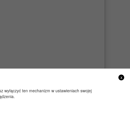
x
żesz wyłączyć ten mechanizm w ustawieniach swojej
ądzenia.