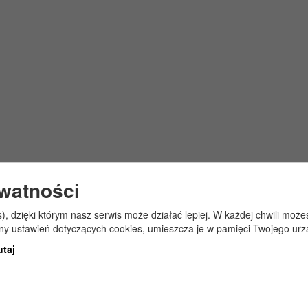
ywatności
s), dzięki którym nasz serwis może działać lepiej. W każdej chwili mo
any ustawień dotyczących cookies, umieszcza je w pamięci Twojego urz
utaj