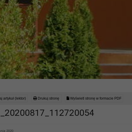
j artykuł (lektor)
Drukuj stronę
Wyświetl stronę w formacie PDF
_20200817_112720054
pnia 2020