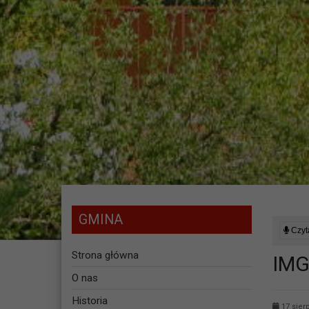
GMINA
Czyta
Strona główna
IMG
O nas
Historia
17 sier