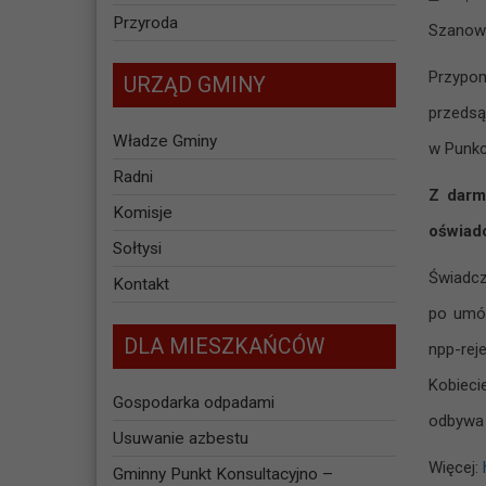
Przyroda
Szanow
Przypom
URZĄD GMINY
przedsą
Władze Gminy
w Punkc
Radni
Z darm
Komisje
oświadc
Sołtysi
Świadcz
Kontakt
po umów
DLA MIESZKAŃCÓW
npp-rej
Kobieci
Gospodarka odpadami
odbywa 
Usuwanie azbestu
Więcej:
Gminny Punkt Konsultacyjno –