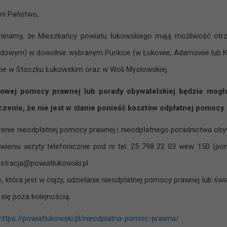
ni Państwo,
inamy, że Mieszkańcy powiatu łukowskiego mają możliwość otr
dowym) w dowolnie wybranym Punkcie (w Łukowie, Adamowie lub K
ie w Stoczku Łukowskim oraz w Woli Mysłowskiej.
owej pomocy prawnej lub porady obywatelskiej będzie mogła
zenie, że nie jest w stanie ponieść kosztów odpłatnej pomocy
enie nieodpłatnej pomocy prawnej i nieodpłatnego poradnictwa oby
ieniu wizyty telefonicznie pod nr tel. 25 798 22 03 wew. 150 (pon
estracja@powiatlukowski.pl.
e, która jest w ciąży, udzielanie nieodpłatnej pomocy prawnej lub ś
się poza kolejnością.
https://powiatlukowski.pl/nieodplatna-pomoc-prawna/