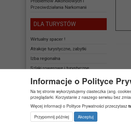
Problemów Alkoholowych i
Przeciwdziałania Narkomanii
DLA TURYSTÓW
Wirtualny spacer !
Atrakcje turystyczne, zabytki
Izba regionalna
Szlaki rowerowe i turystyczne
Informacje o Polityce Pr
Baza noclegowa
Na tej stronie wykorzystujemy ciasteczka (ang. cookie
JEDNOSTKI
przeglądarki. Korzystanie z naszego serwisu bez zmi
ORGANIZACYJNE
Więcej informacji o Polityce Prywatności przeczytasz
t
Żłobek Gminny „PUCHATEK”
Przypomnij później
Akceptuj
Centrum Usług Społecznych w