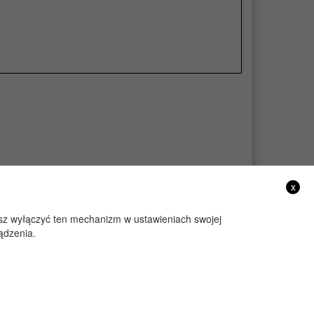
x
żesz wyłączyć ten mechanizm w ustawieniach swojej
ądzenia.