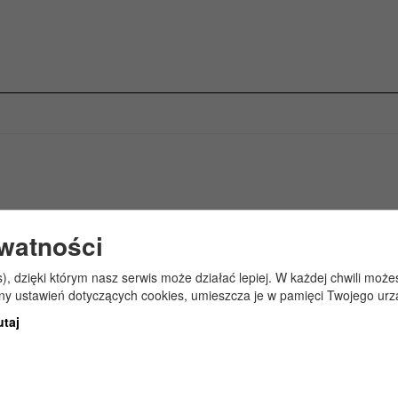
ywatności
s), dzięki którym nasz serwis może działać lepiej. W każdej chwili mo
any ustawień dotyczących cookies, umieszcza je w pamięci Twojego urz
utaj