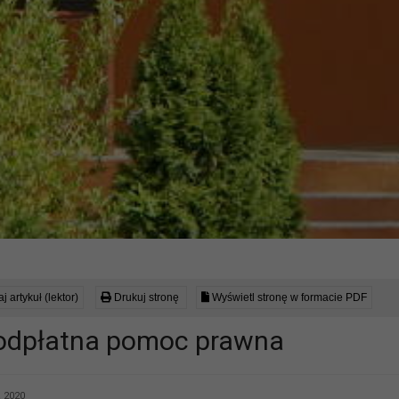
j artykuł (lektor)
Drukuj stronę
Wyświetl stronę w formacie PDF
odpłatna pomoc prawna
a 2020