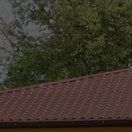
eszków
(0-25) 755 41 01
urzad_gminy@wojcieszkow.pl