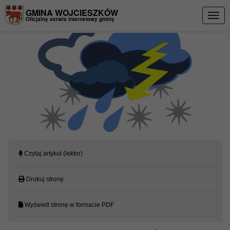
Przejdź do menu
Przejdź do stopki strony
Przejdź do głównej treści strony
GMINA WOJCIESZKÓW
Togg
Oficjalny serwis internetowy gminy
navig
Czytaj artykuł (lektor)
Drukuj stronę
Wyświetl stronę w formacie PDF