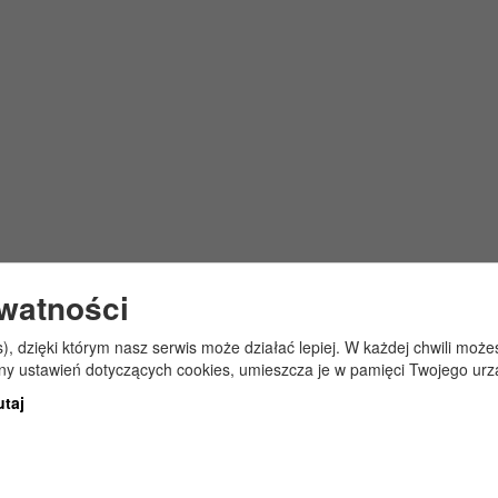
ywatności
s), dzięki którym nasz serwis może działać lepiej. W każdej chwili mo
any ustawień dotyczących cookies, umieszcza je w pamięci Twojego urz
utaj