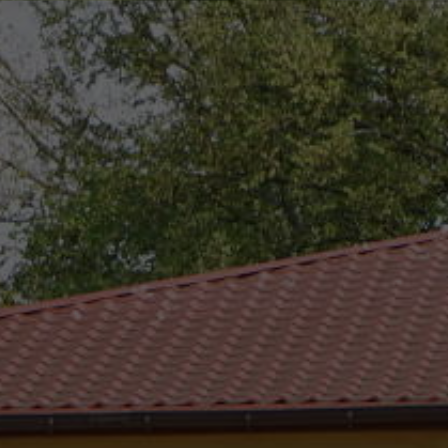
eszków
(0-25) 755 41 01
urzad_gminy@wojcieszkow.pl