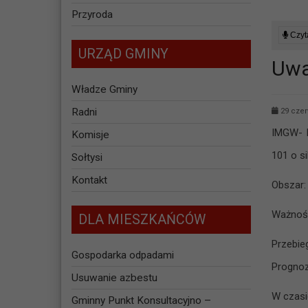
Przyroda
Czyta
URZĄD GMINY
Uwa
Władze Gminy
Radni
29 czer
IMGW- 
Komisje
101 o s
Sołtysi
Kontakt
Obszar:
Ważność:
DLA MIESZKAŃCÓW
Przebie
Gospodarka odpadami
Prognoz
Usuwanie azbestu
W czasi
Gminny Punkt Konsultacyjno –