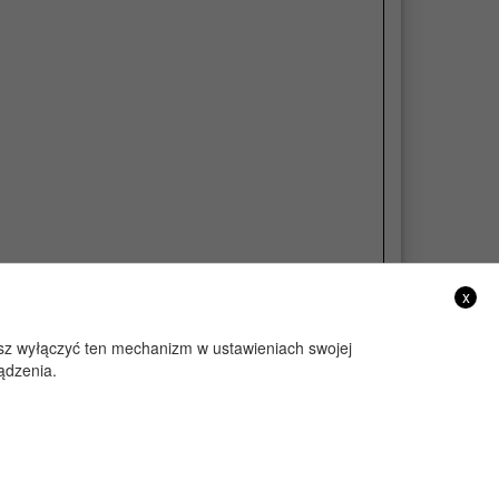
x
żesz wyłączyć ten mechanizm w ustawieniach swojej
ądzenia.