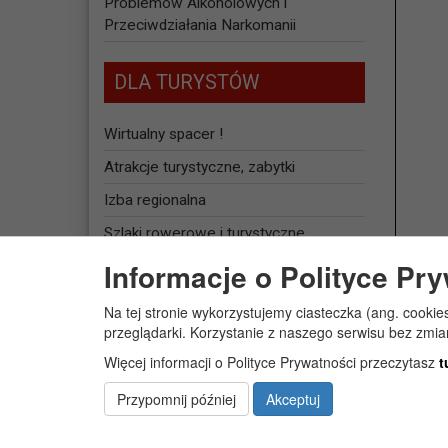
Problemów Alkoholowych i
Przeciwdziałania Narkomanii
DLA TURYSTÓW
Wirtualny spacer !
Atrakcje turystyczne, zabytki
Izba regionalna
Szlaki rowerowe i turystyczne
Informacje o Polityce Pr
Baza noclegowa
Na tej stronie wykorzystujemy ciasteczka (ang. cookie
JEDNOSTKI
przeglądarki. Korzystanie z naszego serwisu bez zmi
ORGANIZACYJNE
Więcej informacji o Polityce Prywatności przeczytasz
t
Żłobek Gminny „PUCHATEK”
Przypomnij później
Akceptuj
Centrum Usług Społecznych w