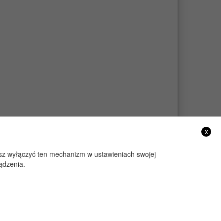
x
żesz wyłączyć ten mechanizm w ustawieniach swojej
ądzenia.