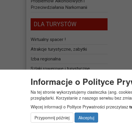
Problemów Alkoholowych i
Przeciwdziałania Narkomanii
DLA TURYSTÓW
Wirtualny spacer !
Atrakcje turystyczne, zabytki
Izba regionalna
Szlaki rowerowe i turystyczne
Informacje o Polityce Pr
Baza noclegowa
Na tej stronie wykorzystujemy ciasteczka (ang. cookie
JEDNOSTKI
przeglądarki. Korzystanie z naszego serwisu bez zmi
ORGANIZACYJNE
Więcej informacji o Polityce Prywatności przeczytasz
t
Żłobek Gminny „PUCHATEK”
Przypomnij później
Akceptuj
Centrum Usług Społecznych w