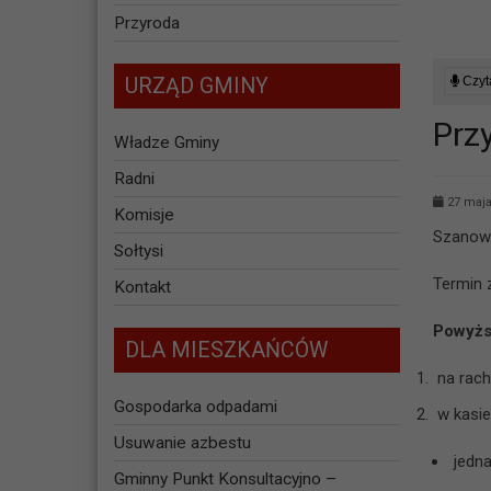
Przyroda
URZĄD GMINY
Czyta
Prz
Władze Gminy
Radni
27 maja
Komisje
Szanown
Sołtysi
Termin 
Kontakt
Powyżs
DLA MIESZKAŃCÓW
na rac
Gospodarka odpadami
w kasie
Usuwanie azbestu
jedna
Gminny Punkt Konsultacyjno –