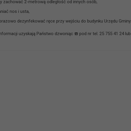
y zachować 2-metrową odległość od innych osób,
niać nos i usta,
razowo dezynfekować ręce przy wejściu do budynku Urzędu Gminy
informacji uzyskają Państwo dzwoniąc
☎️
pod nr tel. 25 755 41 24 lu