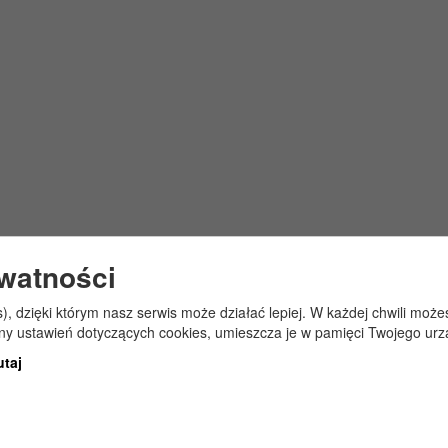
ywatności
s), dzięki którym nasz serwis może działać lepiej. W każdej chwili mo
any ustawień dotyczących cookies, umieszcza je w pamięci Twojego urz
utaj