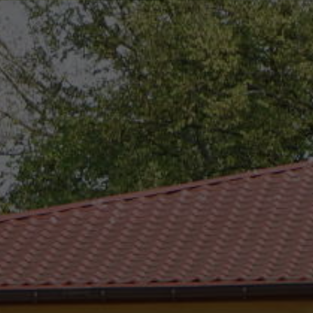
eszków
(0-25) 755 41 01
urzad_gminy@wojcieszkow.pl