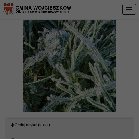
Przejdź do menu
Przejdź do stopki strony
Przejdź do głównej treści strony
GMINA WOJCIESZKÓW
Togg
Oficjalny serwis internetowy gminy
navig
Czytaj artykuł (lektor)