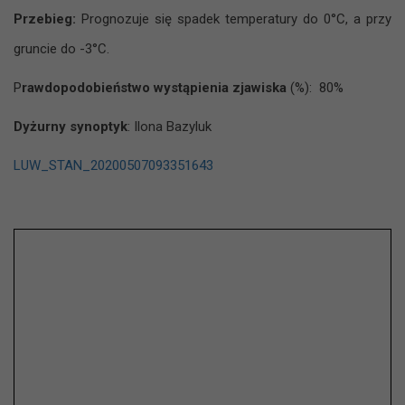
Przebieg:
Prognozuje się spadek temperatury do 0°C, a przy
gruncie do -3°C.
P
rawdopodobieństwo wystąpienia zjawiska
(%): 80%
Dyżurny synoptyk
: Ilona Bazyluk
LUW_STAN_20200507093351643