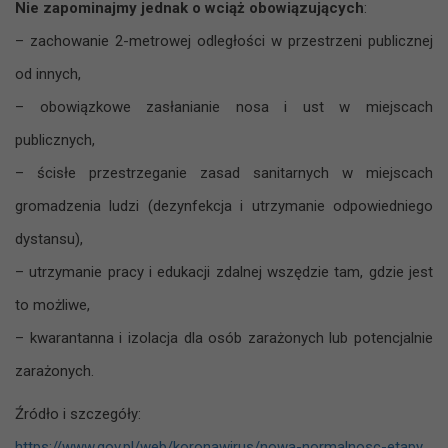
Nie zapominajmy jednak o wciąż obowiązujących
:
– zachowanie 2-metrowej odległości w przestrzeni publicznej
od innych,
– obowiązkowe zasłanianie nosa i ust w miejscach
publicznych,
– ścisłe przestrzeganie zasad sanitarnych w miejscach
gromadzenia ludzi (dezynfekcja i utrzymanie odpowiedniego
dystansu),
– utrzymanie pracy i edukacji zdalnej wszędzie tam, gdzie jest
to możliwe,
– kwarantanna i izolacja dla osób zarażonych lub potencjalnie
zarażonych.
Źródło i szczegóły:
https://www.gov.pl/web/koronawirus/nowa-normalnosc-etapy