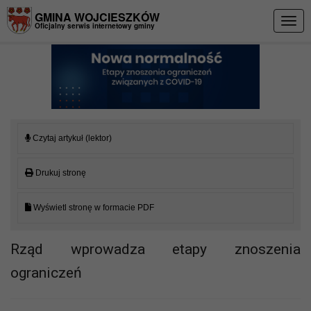
Przejdź do menu
Przejdź do stopki strony
Przejdź do głównej treści strony
GMINA WOJCIESZKÓW
Togg
Oficjalny serwis internetowy gminy
navig
Czytaj artykuł (lektor)
Drukuj stronę
Wyświetl stronę w formacie PDF
Rząd wprowadza etapy znoszenia
ograniczeń