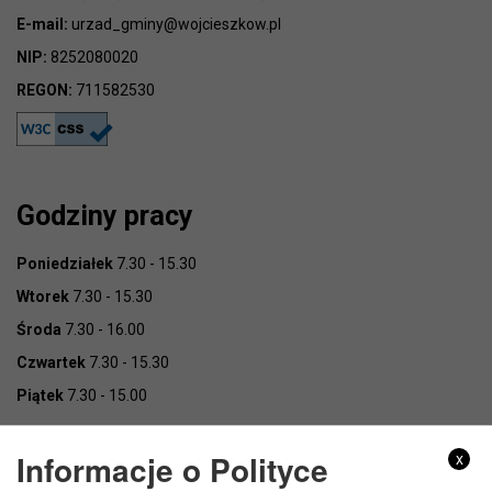
E-mail:
urzad_gminy@wojcieszkow.pl
NIP:
8252080020
REGON:
711582530
Godziny pracy
Poniedziałek
7.30 - 15.30
Wtorek
7.30 - 15.30
Środa
7.30 - 16.00
Czwartek
7.30 - 15.30
Piątek
7.30 - 15.00
Informacje o Polityce
x