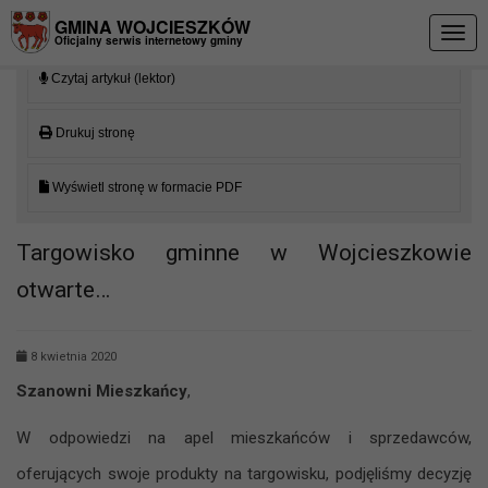
Przejdź do menu
Przejdź do stopki strony
Przejdź do głównej treści strony
GMINA WOJCIESZKÓW
Togg
Oficjalny serwis internetowy gminy
navig
Czytaj artykuł (lektor)
Drukuj stronę
Wyświetl stronę w formacie PDF
Targowisko gminne w Wojcieszkowie
otwarte…
8 kwietnia 2020
Szanowni Mieszkańcy
,
W odpowiedzi na apel mieszkańców i sprzedawców,
oferujących swoje produkty na targowisku, podjęliśmy decyzję