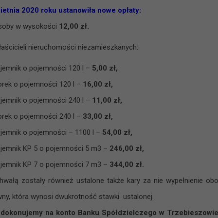
ietnia 2020 roku
ustanowiła nowe opłaty:
soby w wysokości
12,00 zł.
aścicieli nieruchomości niezamieszkanych:
ojemnik o pojemności 120 l –
5,00 zł,
orek o pojemności 120 l –
16,00 zł,
ojemnik o pojemności 240 l –
11,00 zł,
orek o pojemności 240 l –
33,00 zł,
ojemnik o pojemności – 1100 l –
54,00 zł,
ojemnik KP 5 o pojemności 5 m3 –
246,00 zł,
ojemnik KP 7 o pojemności 7 m3 –
344,00 zł.
wałą zostały również ustalone także kary za nie wypełnienie o
wny, która wynosi dwukrotność
stawki ustalonej.
 dokonujemy na konto Banku Spółdzielczego w Trzebieszowie O