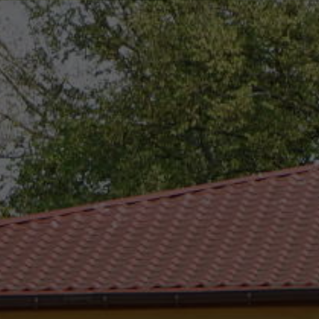
eszków
(0-25) 755 41 01
urzad_gminy@wojcieszkow.pl