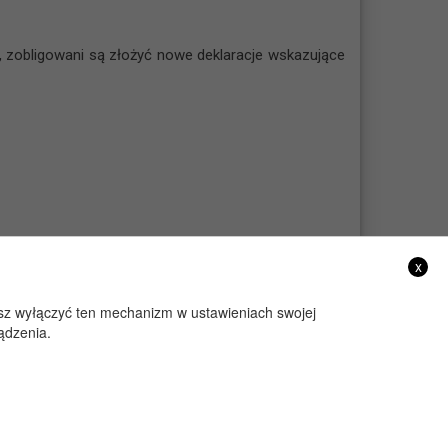
 zobligowani są złożyć nowe deklaracje wskazujące
x
żesz wyłączyć ten mechanizm w ustawieniach swojej
ądzenia.