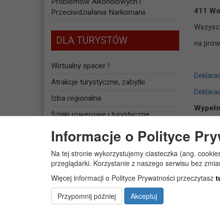
Problemów Alkoholowych i
411 Wo
Przeciwdziałania Narkomanii
Wszyscy
DLA TURYSTÓW
na prow
Wirtualny spacer !
Deklara
Atrakcje turystyczne, zabytki
Deklara
Izba regionalna
Wypełni
Szlaki rowerowe i turystyczne
Informacje o Polityce Pr
Baza noclegowa
👉
drog
Na tej stronie wykorzystujemy ciasteczka (ang. cookie
Urząd
JEDNOSTKI
przeglądarki. Korzystanie z naszego serwisu bez zmi
ORGANIZACYJNE
ul. Ko
Więcej informacji o Polityce Prywatności przeczytasz
t
21-41
Żłobek Gminny „PUCHATEK”
Przypomnij później
Akceptuj
👉 wrzu
Centrum Usług Społecznych w