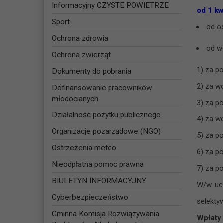
Informacyjny CZYSTE POWIETRZE
od 1 kw
Sport
od o
Ochrona zdrowia
od wł
Ochrona zwierząt
1) za p
Dokumenty do pobrania
2) za w
Dofinansowanie pracowników
młodocianych
3) za p
Działalność pożytku publicznego
4) za w
Organizacje pozarządowe (NGO)
5) za p
Ostrzeżenia meteo
6) za p
Nieodpłatna pomoc prawna
7) za p
BIULETYN INFORMACYJNY
W/w uch
Cyberbezpieczeństwo
selekty
Gminna Komisja Rozwiązywania
Wpłaty