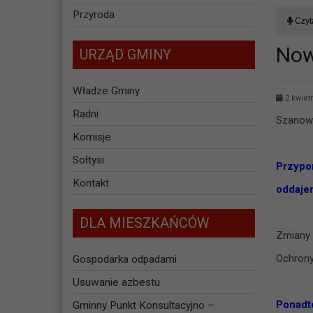
Przyroda
Czyta
Now
URZĄD GMINY
Władze Gminy
2 kwiet
Radni
Szanown
Komisje
Sołtysi
Przypo
Kontakt
oddaje
DLA MIESZKAŃCÓW
Zmiany 
Ochrony
Gospodarka odpadami
Usuwanie azbestu
Ponadt
Gminny Punkt Konsultacyjno –