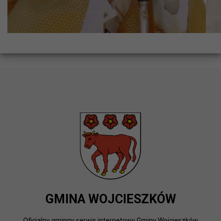
GMINA WOJCIESZKÓW
Oficjalny gminny serwis internetowy Gminy Wojcieszków