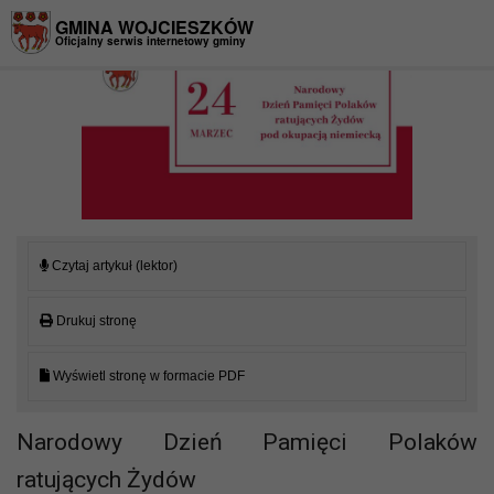
Przejdź do menu
Przejdź do stopki strony
Przejdź do głównej treści strony
GMINA WOJCIESZKÓW
Oficjalny serwis internetowy gminy
Czytaj artykuł (lektor)
Drukuj stronę
Wyświetl stronę w formacie PDF
Narodowy Dzień Pamięci Polaków
ratujących Żydów