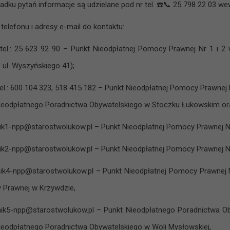
adku pytań informacje są udzielane pod nr tel.
☎️
📞
25 798 22 03 wew
telefonu i adresy e-mail do kontaktu:
 tel.: 25 623 92 90 – Punkt Nieodpłatnej Pomocy Prawnej Nr 1 i
 ul. Wyszyńskiego 41);
tel.: 600 104 323, 518 415 182 – Punkt Nieodpłatnej Pomocy Prawne
ieodpłatnego Poradnictwa Obywatelskiego w Stoczku Łukowskim ora
ik1-npp@starostwolukow.pl – Punkt Nieodpłatnej Pomocy Prawnej N
ik2-npp@starostwolukow.pl – Punkt Nieodpłatnej Pomocy Prawnej N
ik4-npp@starostwolukow.pl – Punkt Nieodpłatnej Pomocy Prawnej 
Prawnej w Krzywdzie,
ik5-npp@starostwolukow.pl – Punkt Nieodpłatnego Poradnictwa O
ieodpłatnego Poradnictwa Obywatelskiego w Woli Mysłowskiej,