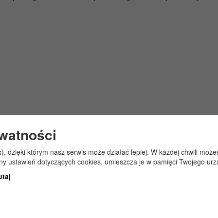
ywatności
s), dzięki którym nasz serwis może działać lepiej. W każdej chwili mo
any ustawień dotyczących cookies, umieszcza je w pamięci Twojego urz
utaj