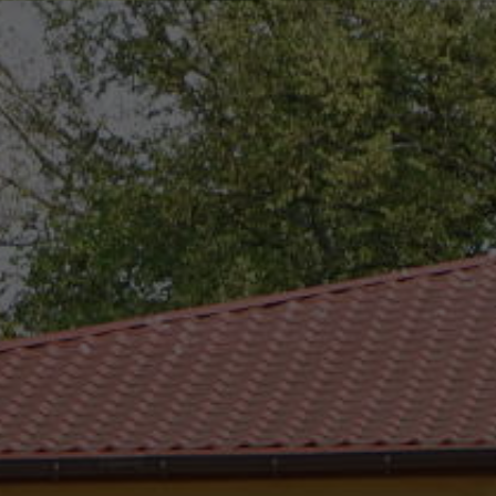
eszków
(0-25) 755 41 01
urzad_gminy@wojcieszkow.pl