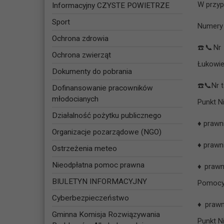
W przyp
Informacyjny CZYSTE POWIETRZE
Sport
Numery 
Ochrona zdrowia
☎️
📞
Nr
Ochrona zwierząt
Łukowie
Dokumenty do pobrania
☎️
📞
Nr 
Dofinansowanie pracowników
młodocianych
Punkt N
Działalność pożytku publicznego
♦ prawn
Organizacje pozarządowe (NGO)
♦ prawn
Ostrzeżenia meteo
Nieodpłatna pomoc prawna
♦ prawn
BIULETYN INFORMACYJNY
Pomocy 
Cyberbezpieczeństwo
♦ prawn
Gminna Komisja Rozwiązywania
Punkt N