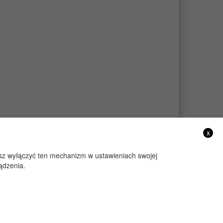
x
żesz wyłączyć ten mechanizm w ustawieniach swojej
ądzenia.