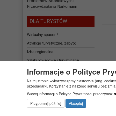
Problemów Alkoholowych i
Przeciwdziałania Narkomanii
DLA TURYSTÓW
Wirtualny spacer !
Atrakcje turystyczne, zabytki
Izba regionalna
Szlaki rowerowe i turystyczne
Informacje o Polityce Pr
Baza noclegowa
Na tej stronie wykorzystujemy ciasteczka (ang. cookie
JEDNOSTKI
przeglądarki. Korzystanie z naszego serwisu bez zmi
ORGANIZACYJNE
Więcej informacji o Polityce Prywatności przeczytasz
t
Żłobek Gminny „PUCHATEK”
Przypomnij później
Akceptuj
Centrum Usług Społecznych w