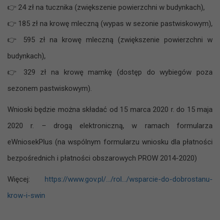
👉
24 zł na tucznika (zwiększenie powierzchni w budynkach),
👉
185 zł na krowę mleczną (wypas w sezonie pastwiskowym),
👉
595 zł na krowę mleczną (zwiększenie powierzchni w
budynkach),
👉
329 zł na krowę mamkę (dostęp do wybiegów poza
sezonem pastwiskowym).
Wnioski będzie można składać od 15 marca 2020 r. do 15 maja
2020 r. – drogą elektroniczną, w ramach formularza
eWniosekPlus (na wspólnym formularzu wniosku dla płatności
bezpośrednich i płatności obszarowych PROW 2014-2020)
Więcej:
https://www.gov.pl/…/rol…/wsparcie-do-dobrostanu-
krow-i-swin