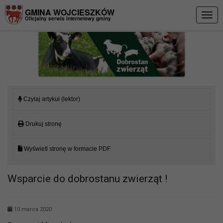
Przejdź do menu
Przejdź do stopki strony
Przejdź do głównej treści strony
GMINA WOJCIESZKÓW
Togg
Oficjalny serwis internetowy gminy
navig
Czytaj artykuł (lektor)
Drukuj stronę
Wyświetl stronę w formacie PDF
Wsparcie do dobrostanu zwierząt !
10 marca 2020