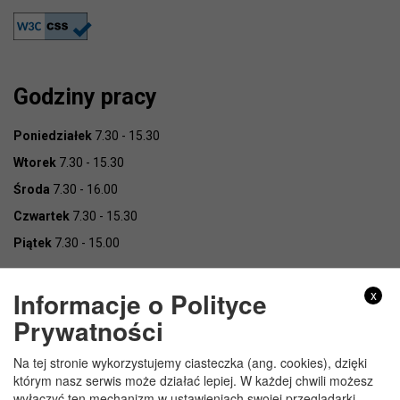
Godziny pracy
Poniedziałek
7.30 - 15.30
Wtorek
7.30 - 15.30
Środa
7.30 - 16.00
Czwartek
7.30 - 15.30
Piątek
7.30 - 15.00
Informacje o Polityce
x
Prywatności
Na tej stronie wykorzystujemy ciasteczka (ang. cookies), dzięki
Copyright © Urząd Gminy Wojcieszków
którym nasz serwis może działać lepiej. W każdej chwili możesz
wyłączyć ten mechanizm w ustawieniach swojej przeglądarki.