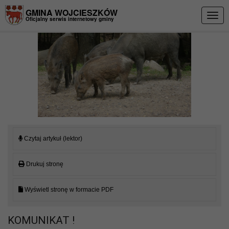
Przejdź do menu
Przejdź do stopki strony
Przejdź do głównej treści strony
GMINA WOJCIESZKÓW
Togg
Oficjalny serwis internetowy gminy
navig
Czytaj artykuł (lektor)
Drukuj stronę
Wyświetl stronę w formacie PDF
KOMUNIKAT !