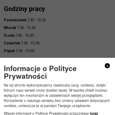
Godziny pracy
Poniedziałek
7.30 - 15.30
Wtorek
7.30 - 15.30
Środa
7.30 - 16.00
Czwartek
7.30 - 15.30
Piątek
7.30 - 15.00
Informacje o Polityce
x
Prywatności
Na tej stronie wykorzystujemy ciasteczka (ang. cookies), dzięki
Copyright © Urząd Gminy Wojcieszków
którym nasz serwis może działać lepiej. W każdej chwili możesz
wyłączyć ten mechanizm w ustawieniach swojej przeglądarki.
Korzystanie z naszego serwisu bez zmiany ustawień dotyczących
cookies, umieszcza je w pamięci Twojego urządzenia.
Więcej informacji o Polityce Prywatności przeczytasz
tutaj