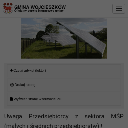
Przejdź do menu
Przejdź do stopki strony
Przejdź do głównej treści strony
GMINA WOJCIESZKÓW
Togg
Oficjalny serwis internetowy gminy
navig
Czytaj artykuł (lektor)
Drukuj stronę
Wyświetl stronę w formacie PDF
Uwaga Przedsiębiorcy z sektora MŚP
(małych i średnich przedsiębiorstw) !