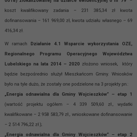
0018) zlokalizowanej na działce ewidencyjnej o nr 79
” –
koszt kwalifikowany zadania – 231 385,34 zł kwota
dofinansowania – 161 969,00 zł, kwota udziału własnego – 69
416,34 zł.
W ramach
Działanie 4.1 Wsparcie wykorzystania OZE,
Regionalnego Programu Operacyjnego Województwa
Lubelskiego na lata 2014 – 2020
złożono wniosek, który
będzie bezpośrednio służył Mieszkańcom Gminy. Wniosków
było na tyle dużo, że zostały one podzielone na 3 projekty pn.:
„Energia odnawialna dla Gminy Wojcieszków” – etap 1
(wartość projektu ogółem – 4 339 509,60 zł., wydatki
kwalifikowane – 2 958 583,79 zł., wnioskowane dofinansowanie
– 2 514 796,22 zł.);
„Energia odnawialna dla Gminy Wojcieszków” – etap 2