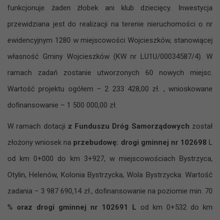
funkcjonuje żaden żłobek ani klub dziecięcy. Inwestycja
przewidziana jest do realizacji na terenie nieruchomości o nr
ewidencyjnym 1280 w miejscowości Wojcieszków, stanowiącej
własność Gminy Wojcieszków (KW nr LU1U/00034587/4). W
ramach zadań zostanie utworzonych 60 nowych miejsc.
Wartość projektu ogółem – 2 233 428,00 zł. , wnioskowane
dofinansowanie – 1 500 000,00 zł.
W ramach dotacji
z Funduszu Dróg Samorządowych
został
złożony wniosek na
przebudowę: drogi gminnej nr 102698
L
od km 0+000 do km 3+927, w miejscowościach Bystrzyca,
Otylin, Helenów, Kolonia Bystrzycka, Wola Bystrzycka. Wartość
zadania – 3 987 690,14 zł., dofinansowanie na poziomie min. 70
%
oraz drogi gminnej nr 102691
L
od km 0+532 do km