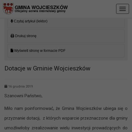
Przejdź do menu
Przejdź do stopki strony
Przejdź do głównej treści strony
GMINA WOJCIESZKÓW
Togg
Oficjalny serwis internetowy gminy
navig
Czytaj artykuł (lektor)
Drukuj stronę
Wyświetl stronę w formacie PDF
Dotacje w Gminie Wojcieszków
16 grudnia 2019
Szanowni Państwo,
Miło nam poinformować, że Gmina Wojcieszków ubiega się o
przyznanie dotacji, z których wsparcie przeznaczone dla gminy
umożliwiłoby zrealizowanie wielu inwestycji prowadzących do