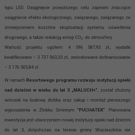
typu LED. Osiągnięcie powyższego celu zapewni znaczące
osiągniecie efektu ekologicznego, związanego, związanego ze
zmniejszeniem kosztów eksploatacji systemu oświetlenia
drogowego, a także redukcją emisji CO
do atmosfery.
2
Wartość projektu ogółem: 4 596 587,93 zł., wydatki
kwalifikowane – 3 737 063,35 zł., wnioskowane dofinansowanie
– 3 176 503,84 zł.
W ramach
Resortowego programu rozwoju instytucji opieki
nad dziećmi w wieku do lat 3 „MALUCH+”
, został złożony
wniosek na budowę żłobka oraz zakup i montaż pierwszego
wyposażenia w Żłobku Gminnym
”PUCHATEK”
. Planowana
inwestycja jest utworzeniem nowej instytucji opieki nad dziećmi
do lat 3, dotychczas na terenie gminy Wojcieszków nie