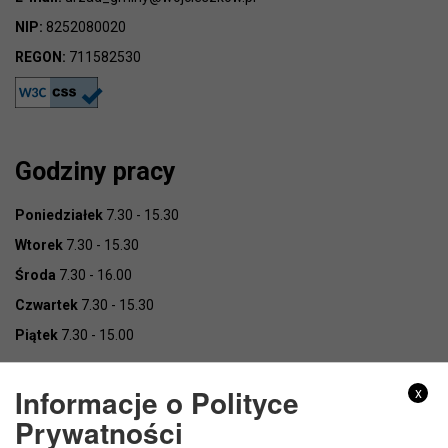
NIP:
8252080020
REGON:
711582530
Godziny pracy
Poniedziałek
7.30 - 15.30
Wtorek
7.30 - 15.30
Środa
7.30 - 16.00
Czwartek
7.30 - 15.30
Piątek
7.30 - 15.00
Informacje o Polityce
x
Prywatności