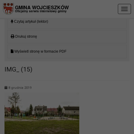
Przejdź do menu
Przejdź do stopki strony
Przejdź do głównej treści strony
GMINA WOJCIESZKÓW
Togg
Oficjalny serwis internetowy gminy
navig
Czytaj artykuł (lektor)
Drukuj stronę
Wyświetl stronę w formacie PDF
IMG_ (15)
8 grudnia 2019