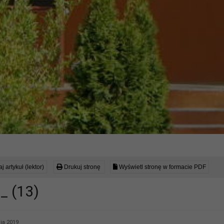
j artykuł (lektor)
Drukuj stronę
Wyświetl stronę w formacie PDF
_ (13)
ia 2019