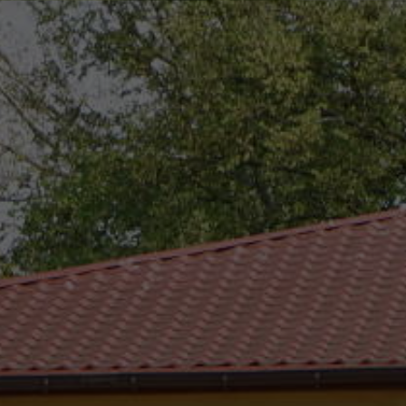
eszków
(0-25) 755 41 01
urzad_gminy@wojcieszkow.pl