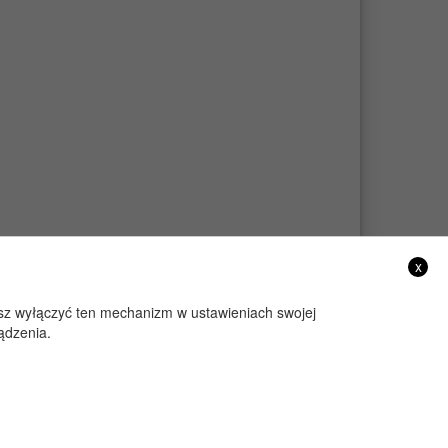
x
żesz wyłączyć ten mechanizm w ustawieniach swojej
ądzenia.