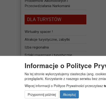
Problemów Alkoholowych i
Przeciwdziałania Narkomanii
DLA TURYSTÓW
Wirtualny spacer !
Atrakcje turystyczne, zabytki
Izba regionalna
Szlaki rowerowe i turystyczne
Informacje o Polityce Pr
Baza noclegowa
Na tej stronie wykorzystujemy ciasteczka (ang. cookie
JEDNOSTKI
przeglądarki. Korzystanie z naszego serwisu bez zmi
ORGANIZACYJNE
Więcej informacji o Polityce Prywatności przeczytasz
t
Żłobek Gminny „PUCHATEK”
Przypomnij później
Akceptuj
Centrum Usług Społecznych w