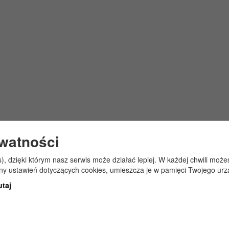
ywatności
s), dzięki którym nasz serwis może działać lepiej. W każdej chwili mo
any ustawień dotyczących cookies, umieszcza je w pamięci Twojego urz
utaj