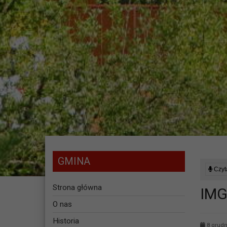
GMINA
Czyta
Strona główna
IMG
O nas
Historia
8 grudn