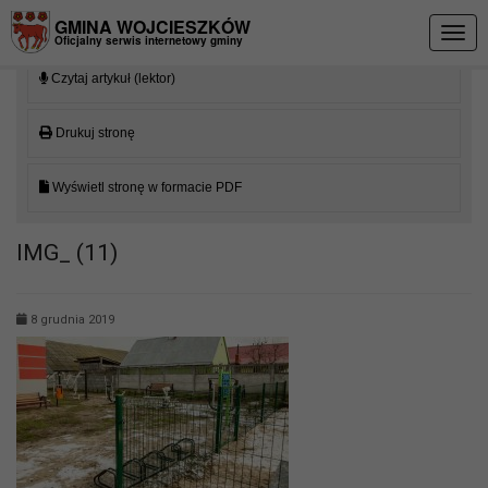
Przejdź do menu
Przejdź do stopki strony
Przejdź do głównej treści strony
GMINA WOJCIESZKÓW
Togg
Oficjalny serwis internetowy gminy
navig
Czytaj artykuł (lektor)
Drukuj stronę
Wyświetl stronę w formacie PDF
IMG_ (11)
8 grudnia 2019