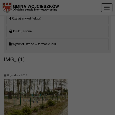
Przejdź do menu
Przejdź do stopki strony
Przejdź do głównej treści strony
GMINA WOJCIESZKÓW
Togg
Oficjalny serwis internetowy gminy
navig
Czytaj artykuł (lektor)
Drukuj stronę
Wyświetl stronę w formacie PDF
IMG_ (1)
8 grudnia 2019