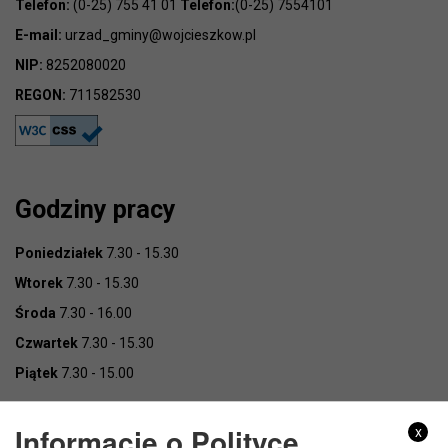
Telefon:
(0-25) 755 41 01
Telefon:
(0-25) 7554101
E-mail:
urzad_gminy@wojcieszkow.pl
NIP:
8252080020
REGON:
711582530
Godziny pracy
Poniedziałek
7.30 - 15.30
Wtorek
7.30 - 15.30
Środa
7.30 - 16.00
Czwartek
7.30 - 15.30
Piątek
7.30 - 15.00
Informacje o Polityce
x